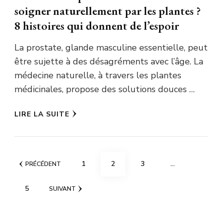
soigner naturellement par les plantes ?
8 histoires qui donnent de l’espoir
La prostate, glande masculine essentielle, peut
être sujette à des désagréments avec l’âge. La
médecine naturelle, à travers les plantes
médicinales, propose des solutions douces …
LIRE LA SUITE
Pagination
PAGE
PAGE
PAGE
1
2
3
…
PRÉCÉDENT
des
PAGE
5
SUIVANT
publications